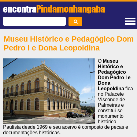
encontra
Pindamonhangaba
Museu Histórico e Pedagógico Dom
Pedro I e Dona Leopoldina
O
Museu
Histórico e
Pedagógico
Dom Pedro I e
Dona
Leopoldina
fica
no Palacete
Visconde de
Palmeiras e
constitui-se
monumento
histórico
Paulista desde 1969 e seu acervo é composto de peças e
documentações históricas.