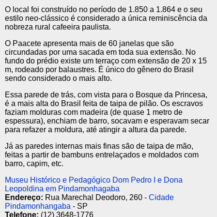
O local foi construído no período de 1.850 a 1.864 e o seu
estilo neo-clássico é considerado a única reminiscência da
nobreza rural cafeeira paulista.
O Paacete apresenta mais de 60 janelas que são
circundadas por uma sacada em toda sua extensão. No
fundo do prédio existe um terraço com extensão de 20 x 15
m, rodeado por balaustres. É único do gênero do Brasil
sendo considerado o mais alto.
Essa parede de trás, com vista para o Bosque da Princesa,
é a mais alta do Brasil feita de taipa de pilão. Os escravos
faziam molduras com madeira (de quase 1 metro de
espessura), enchiam de barro, socavam e esperavam secar
para refazer a moldura, até atingir a altura da parede.
Já as paredes internas mais finas são de taipa de mão,
feitas a partir de bambuns entrelaçados e moldados com
barro, capim, etc.
Museu Histórico e Pedagógico Dom Pedro I e Dona
Leopoldina em Pindamonhagaba
Endereço:
Rua Marechal Deodoro, 260 -
Cidade
Pindamonhangaba
- SP
Telefone:
(12) 3648-1776