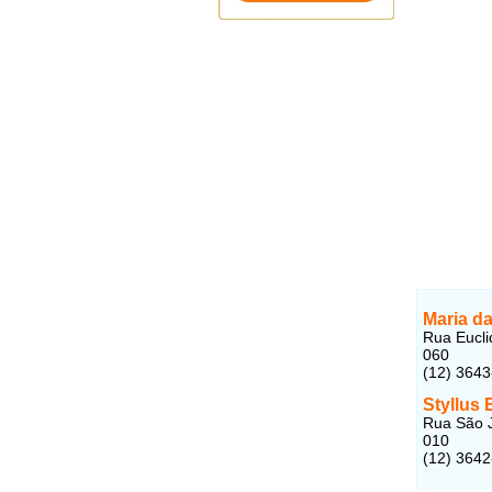
Maria d
Rua Eucli
060
(12) 364
Styllus 
Rua São J
010
(12) 364