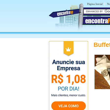
|
Página Inicial
No
encontra
Buff