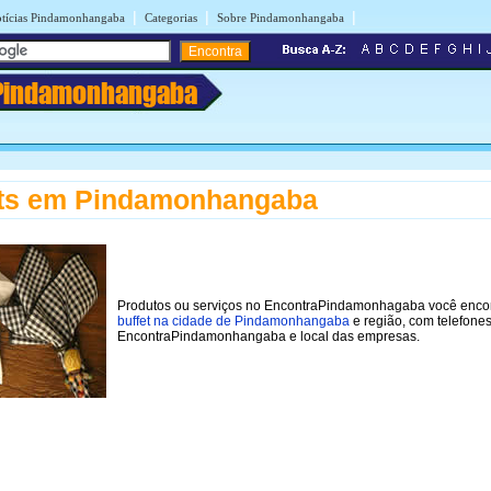
|
|
|
tícias Pindamonhangaba
Categorias
Sobre Pindamonhangaba
Pindamonhangaba
ets em Pindamonhangaba
Produtos ou serviços no EncontraPindamonhagaba você enco
buffet na cidade de Pindamonhangaba
e região, com telefone
EncontraPindamonhangaba e local das empresas.