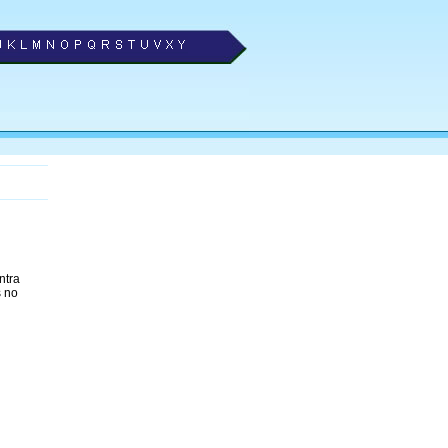
ntra
s no