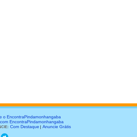
e o EncontraPindamonhangaba
 com EncontraPindamonhangaba
Com Destaque
Anuncie Grátis
CIE:
|