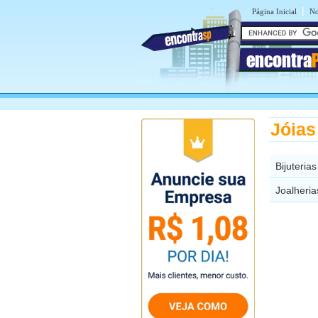
|
Página Inicial
No
encontra
Jóias
Bijuteri
Joalheri