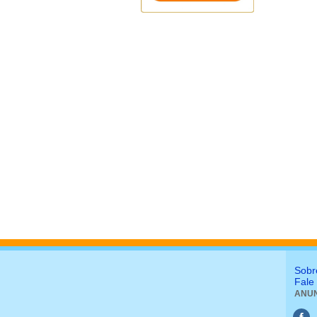
Sobr
Fale
ANUN