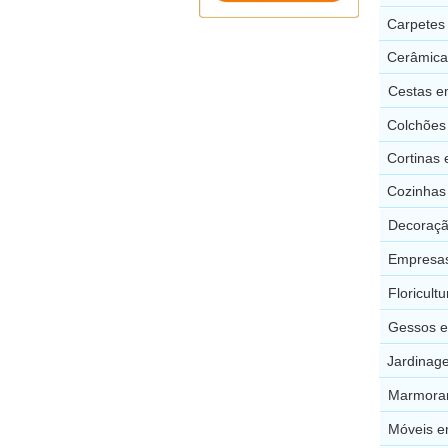
Carpetes
Cerâmica
Cestas e
Colchões
Cortinas
Cozinhas
Decoraç
Empresas
Floricul
Gessos 
Jardinag
Marmorar
Móveis e