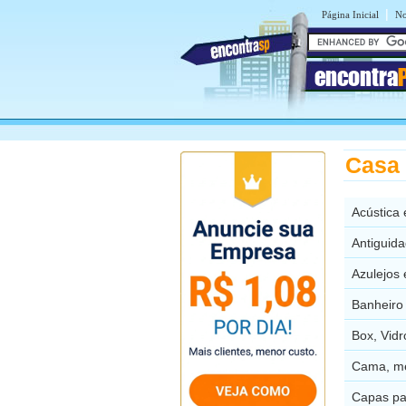
|
Página Inicial
No
encontra
Casa
Acústica
Antiguid
Azulejos
Banheiro
Box, Vid
Cama, m
Capas pa